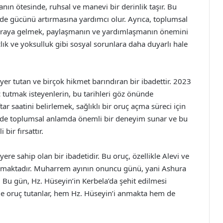
ın ötesinde, ruhsal ve manevi bir derinlik taşır. Bu
ade gücünü artırmasına yardımcı olur. Ayrıca, toplumsal
ir araya gelmek, paylaşmanın ve yardımlaşmanın önemini
çlık ve yoksulluk gibi sosyal sorunlara daha duyarlı hale
r tutan ve birçok hikmet barındıran bir ibadettir. 2023
 tutmak isteyenlerin, bu tarihleri göz önünde
ar saatini belirlemek, sağlıklı bir oruç açma süreci için
 de toplumsal anlamda önemli bir deneyim sunar ve bu
ir fırsattır.
e sahip olan bir ibadetidir. Bu oruç, özellikle Alevi ve
lanmaktadır. Muharrem ayının onuncu günü, yani Ashura
 Bu gün, Hz. Hüseyin’in Kerbela’da şehit edilmesi
e oruç tutanlar, hem Hz. Hüseyin’i anmakta hem de