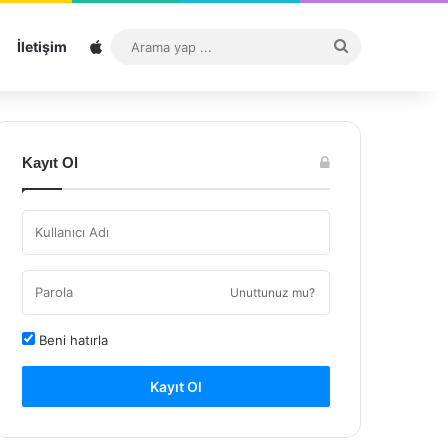
Sitemap
Arama
İletişim
yap
...
Kayıt Ol
Unuttunuz mu?
Beni hatırla
Kayıt Ol