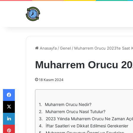
Anasayfa
/
Genel
/
Muharrem Orucu 2023’te Saat Ka
Muharrem Orucu 2023
18 Kasım 2024
Facebook
X
Muharrem Orucu Nedir?
Muharrem Orucu Nasıl Tutulur?
LinkedIn
2023 Yılında Muharrem Orucu Ne Zaman Açı
Pinterest
İftar Saatleri ve Dikkat Edilmesi Gerekenler
Muharrem Orucunun Önemi ve Faydaları