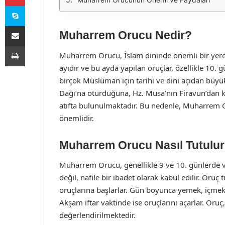
Skype
E-Posta ile paylaş
Muharrem Orucu Nedir?
Yazdır
Muharrem Orucu, İslam dininde önemli bir yere s
ayıdır ve bu ayda yapılan oruçlar, özellikle 10.
birçok Müslüman için tarihi ve dini açıdan büyü
Dağı’na oturduğuna, Hz. Musa’nın Firavun’dan k
atıfta bulunulmaktadır. Bu nedenle, Muharrem O
önemlidir.
Muharrem Orucu Nasıl Tutulu
Muharrem Orucu, genellikle 9 ve 10. günlerde v
değil, nafile bir ibadet olarak kabul edilir. Oru
oruçlarına başlarlar. Gün boyunca yemek, içmek 
Akşam iftar vaktinde ise oruçlarını açarlar. Oruç,
değerlendirilmektedir.