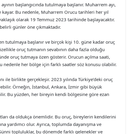
ayının başlangıcında tutulmaya başlanır. Muharrem ayı,
e kayar. Bu nedenle, Muharrem Orucu tarihleri her yıl
 yaklaşık olarak 19 Temmuz 2023 tarihinde başlayacaktır.
belirli günler öne çıkmaktadır.
n tutulmaya başlanır ve birçok kişi 10. güne kadar oruç
özellikle oruç tutmanın sevabının daha fazla olduğu
ünde oruç tutmaya özen gösterir. Orucun açılma saati,
bu nedenle her bölge için farklı saatler söz konusu olabilir.
ı ile birlikte gerçekleşir. 2023 yılında Türkiye’deki oruç
rebilir. Örneğin, İstanbul, Ankara, İzmir gibi büyük
ebilir. Bu yüzden, her bireyin kendi bölgesine göre ezan
rı da oldukça önemlidir. Bu oruç, bireylerin kendilerini
ına yardımcı olur. Ayrıca, toplumda dayanışma ve
ünni topluluklar, bu dönemde farklı gelenekler ve