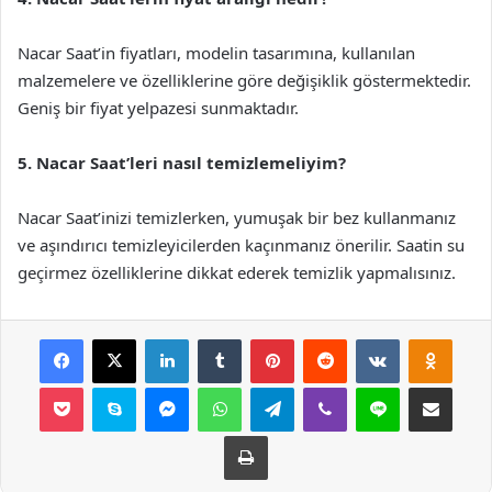
Nacar Saat’in fiyatları, modelin tasarımına, kullanılan
malzemelere ve özelliklerine göre değişiklik göstermektedir.
Geniş bir fiyat yelpazesi sunmaktadır.
5. Nacar Saat’leri nasıl temizlemeliyim?
Nacar Saat’inizi temizlerken, yumuşak bir bez kullanmanız
ve aşındırıcı temizleyicilerden kaçınmanız önerilir. Saatin su
geçirmez özelliklerine dikkat ederek temizlik yapmalısınız.
Facebook
X
LinkedIn
Tumblr
Pinterest
Reddit
VKontakte
Odnok
Pocket
Skype
Messenger
WhatsApp
Telegram
Viber
Line
E-Posta ile payla
Yazdır