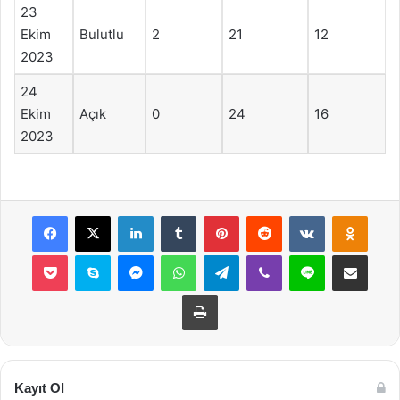
23
Ekim
Bulutlu
2
21
12
2023
24
Ekim
Açık
0
24
16
2023
Facebook
X
LinkedIn
Tumblr
Pinterest
Reddit
VKontakte
Odnok
Pocket
Skype
Messenger
WhatsApp
Telegram
Viber
Line
E-Posta ile payla
Yazdır
Kayıt Ol