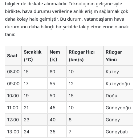
bilgiler de dikkate alınmalıdır. Teknolojinin gelişmesiyle
birlikte, hava durumu verilerine anlık erişim sağlamak çok
daha kolay hale gelmiştir. Bu durum, vatandaşların hava
durumunu daha bilinçli bir şekilde takip etmelerine olanak
tanır.
Sıcaklık
Nem
Rüzgar Hızı
Rüzgar
Saat
(°C)
(%)
(km/s)
Yönü
08:00
15
60
10
Kuzey
09:00
17
55
12
Kuzeydoğu
10:00
19
50
15
Doğu
11:00
21
45
10
Güneydoğu
12:00
23
40
8
Güney
13:00
24
35
7
Güneybatı