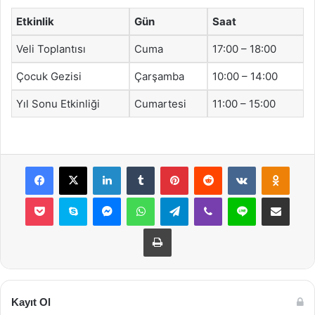
Etkinlik
Gün
Saat
Veli Toplantısı
Cuma
17:00 – 18:00
Çocuk Gezisi
Çarşamba
10:00 – 14:00
Yıl Sonu Etkinliği
Cumartesi
11:00 – 15:00
Facebook
X
LinkedIn
Tumblr
Pinterest
Reddit
VKontakte
Odnok
Pocket
Skype
Messenger
WhatsApp
Telegram
Viber
Line
E-Posta ile payla
Yazdır
Kayıt Ol