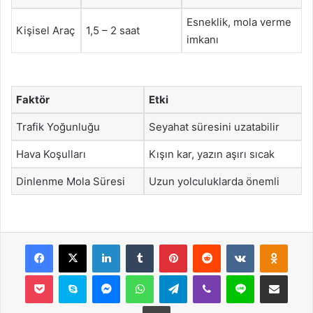
Esneklik, mola verme
Kişisel Araç
1,5 – 2 saat
imkanı
Faktör
Etki
Trafik Yoğunluğu
Seyahat süresini uzatabilir
Hava Koşulları
Kışın kar, yazın aşırı sıcak
Dinlenme Mola Süresi
Uzun yolculuklarda önemli
Facebook
X
LinkedIn
Tumblr
Pinterest
Reddit
VKontakte
Odnok
Pocket
Skype
Messenger
WhatsApp
Telegram
Viber
Line
E-Posta ile payla
Yazdır