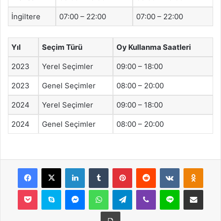
İngiltere
07:00 – 22:00
07:00 – 22:00
Yıl
Seçim Türü
Oy Kullanma Saatleri
2023
Yerel Seçimler
09:00 – 18:00
2023
Genel Seçimler
08:00 – 20:00
2024
Yerel Seçimler
09:00 – 18:00
2024
Genel Seçimler
08:00 – 20:00
Facebook
X
LinkedIn
Tumblr
Pinterest
Reddit
VKontakte
Odnok
Pocket
Skype
Messenger
WhatsApp
Telegram
Viber
Line
E-Posta ile payla
Yazdır