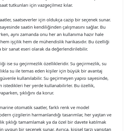
at tutkunları için vazgeçilmez kılar.
er, saatseverler için oldukça cazip bir seçenek sunar.
sayesinde saatin kendiliğinden çalışmasını sağlar. Bu
tırırken, aynı zamanda onu her an kullanıma hazır hale
 hem işçilik hem de mühendislik harikasıdır. Bu özelliği
bir sanat eseri olarak da değerlendirilebilir.
iği ise su geçirmezlik özellikleridir. Su geçirmezlik, su
ıkla su ile temas eden kişiler için büyük bir avantaj
e güvenle kullanılabilir. Su geçirmeyen yapısı sayesinde,
 istedikleri her yerde kullanabilirler. Bu özellik,
aparken, şıklığını da korur.
arine otomatik saatler, farklı renk ve model
 modern çizgilerin harmanlandığı tasarımlar, her yaştan ve
ik şıklığı tamamlamak ya da özel bir davete katılmak
in uygun bir seçenek sunar. Ayrıca, kişisel tarzı yansıtan