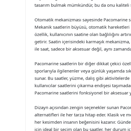
tasarım bulmak mümkündür, bu da onu kaliteli sa
Otomatik mekanizması sayesinde Pacomarine saatl
Mekanik saatlerin büyüsü, otomatik hareketleri 
özellik, kullanıcının saatine olan bağlılığını ar
getirir. Saatin içerisindeki karmaşık mekanizma,
ile saat, sadece bir aksesuar değil, aynı zamanda 
Pacomarine saatlerin bir diğer dikkat çekici özell
sporlarıyla ilgilenenler veya günlük yaşamda sıkl
sunar. Bu saatler, yüzme, dalış gibi aktivitelerd
kullanıcılar saatlerini çıkarma endişesi taşımadan
Pacomarine saatlerini fonksiyonel bir aksesuar y
Dizayn açısından zengin seçenekler sunan Pacom
alternatifleri ile her tarza hitap eder. Klasik ve
her kesimden insanın beğenisini kazanır. Gündel
için ideal bir seçim olan bu saatler, her durum iç