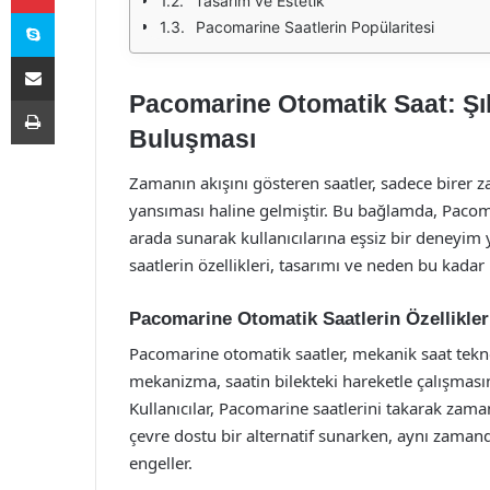
Tasarım ve Estetik
Skype
Pacomarine Saatlerin Popülaritesi
E-Posta ile paylaş
Pacomarine Otomatik Saat: Şık
Yazdır
Buluşması
Zamanın akışını gösteren saatler, sadece birer za
yansıması haline gelmiştir. Bu bağlamda, Pacomar
arada sunarak kullanıcılarına eşsiz bir deneyi
saatlerin özellikleri, tasarımı ve neden bu kada
Pacomarine Otomatik Saatlerin Özellikler
Pacomarine otomatik saatler, mekanik saat tekno
mekanizma, saatin bilekteki hareketle çalışmasın
Kullanıcılar, Pacomarine saatlerini takarak zaman
çevre dostu bir alternatif sunarken, aynı zamanda
engeller.