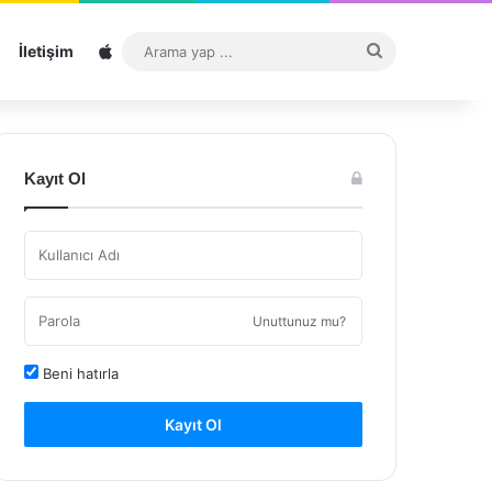
Sitemap
Arama
İletişim
yap
...
Kayıt Ol
Unuttunuz mu?
Beni hatırla
Kayıt Ol