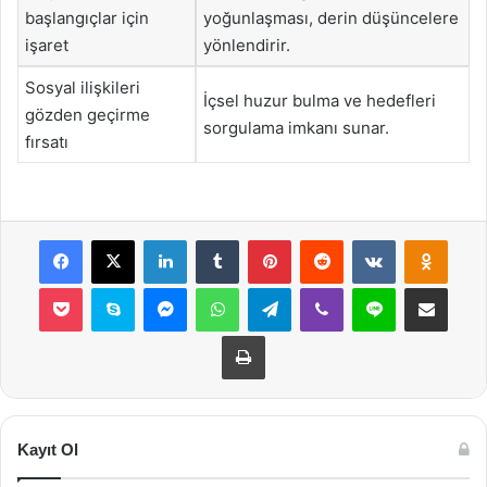
başlangıçlar için
yoğunlaşması, derin düşüncelere
işaret
yönlendirir.
Sosyal ilişkileri
İçsel huzur bulma ve hedefleri
gözden geçirme
sorgulama imkanı sunar.
fırsatı
Facebook
X
LinkedIn
Tumblr
Pinterest
Reddit
VKontakte
Odnok
Pocket
Skype
Messenger
WhatsApp
Telegram
Viber
Line
E-Posta ile payla
Yazdır
Kayıt Ol