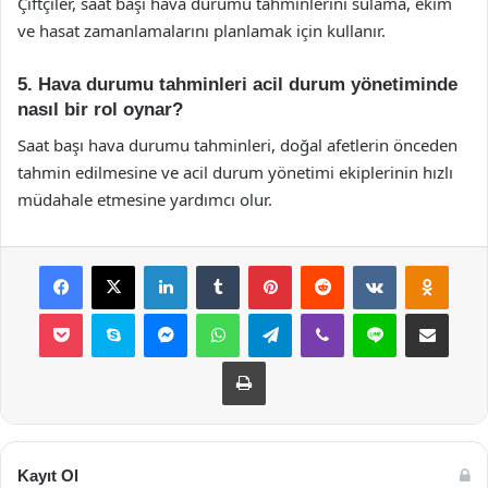
Çiftçiler, saat başı hava durumu tahminlerini sulama, ekim
ve hasat zamanlamalarını planlamak için kullanır.
5. Hava durumu tahminleri acil durum yönetiminde
nasıl bir rol oynar?
Saat başı hava durumu tahminleri, doğal afetlerin önceden
tahmin edilmesine ve acil durum yönetimi ekiplerinin hızlı
müdahale etmesine yardımcı olur.
Facebook
X
LinkedIn
Tumblr
Pinterest
Reddit
VKontakte
Odnok
Pocket
Skype
Messenger
WhatsApp
Telegram
Viber
Line
E-Posta ile payla
Yazdır
Kayıt Ol