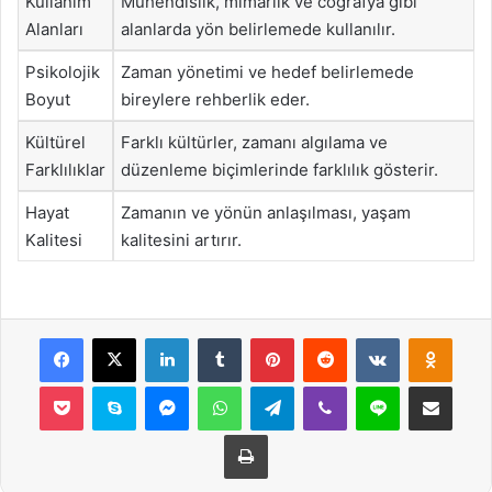
Kullanım
Mühendislik, mimarlık ve coğrafya gibi
Alanları
alanlarda yön belirlemede kullanılır.
Psikolojik
Zaman yönetimi ve hedef belirlemede
Boyut
bireylere rehberlik eder.
Kültürel
Farklı kültürler, zamanı algılama ve
Farklılıklar
düzenleme biçimlerinde farklılık gösterir.
Hayat
Zamanın ve yönün anlaşılması, yaşam
Kalitesi
kalitesini artırır.
Facebook
X
LinkedIn
Tumblr
Pinterest
Reddit
VKontakte
Odnok
Pocket
Skype
Messenger
WhatsApp
Telegram
Viber
Line
E-Posta ile payla
Yazdır