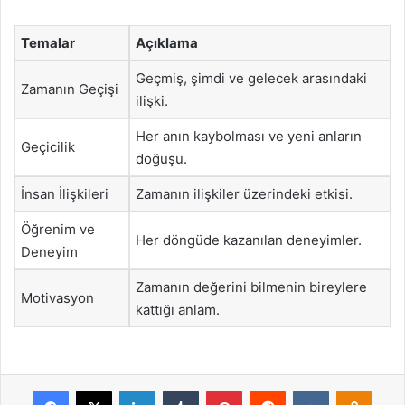
Temalar
Açıklama
Geçmiş, şimdi ve gelecek arasındaki
Zamanın Geçişi
ilişki.
Her anın kaybolması ve yeni anların
Geçicilik
doğuşu.
İnsan İlişkileri
Zamanın ilişkiler üzerindeki etkisi.
Öğrenim ve
Her döngüde kazanılan deneyimler.
Deneyim
Zamanın değerini bilmenin bireylere
Motivasyon
kattığı anlam.
Facebook
X
LinkedIn
Tumblr
Pinterest
Reddit
VKontakte
Odnok