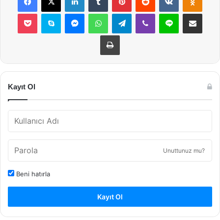
Pocket
Skype
Messenger
WhatsApp
Telegram
Viber
Line
E-Posta ile payla
Yazdır
Kayıt Ol
Unuttunuz mu?
Beni hatırla
Kayıt Ol