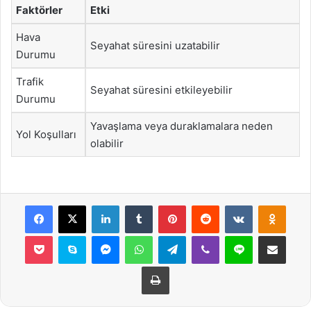
Faktörler
Etki
Hava
Seyahat süresini uzatabilir
Durumu
Trafik
Seyahat süresini etkileyebilir
Durumu
Yavaşlama veya duraklamalara neden
Yol Koşulları
olabilir
Facebook
X
LinkedIn
Tumblr
Pinterest
Reddit
VKontakte
Odnok
Pocket
Skype
Messenger
WhatsApp
Telegram
Viber
Line
E-Posta ile payla
Yazdır