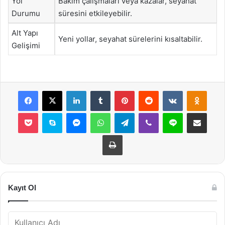
Yol
Bakım çalışmaları veya kazalar, seyahat
Durumu
süresini etkileyebilir.
Alt Yapı
Yeni yollar, seyahat sürelerini kısaltabilir.
Gelişimi
Facebook
X
LinkedIn
Tumblr
Pinterest
Reddit
VKontakte
Odnok
Pocket
Skype
Messenger
WhatsApp
Telegram
Viber
Line
E-Posta ile payla
Yazdır
Kayıt Ol