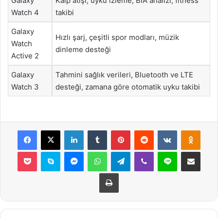
Galaxy
Kalp atışı, uyku izleme, BIA analizi, fitness
Watch 4
takibi
Galaxy
Hızlı şarj, çeşitli spor modları, müzik
Watch
dinleme desteği
Active 2
Galaxy
Tahmini sağlık verileri, Bluetooth ve LTE
Watch 3
desteği, zamana göre otomatik uyku takibi
Facebook
X
LinkedIn
Tumblr
Pinterest
Reddit
VKontakte
Odnok
Pocket
Skype
Messenger
WhatsApp
Telegram
Viber
Line
E-Posta ile payla
Yazdır