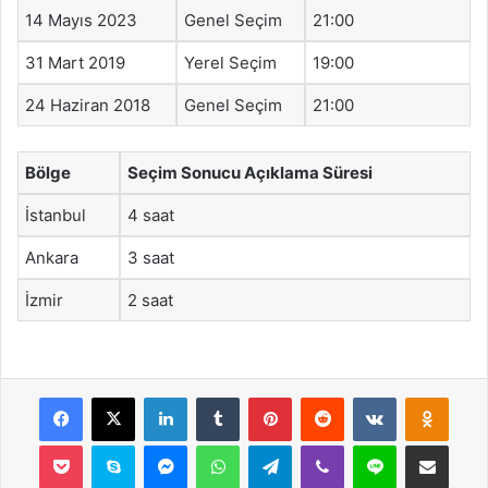
14 Mayıs 2023
Genel Seçim
21:00
31 Mart 2019
Yerel Seçim
19:00
24 Haziran 2018
Genel Seçim
21:00
Bölge
Seçim Sonucu Açıklama Süresi
İstanbul
4 saat
Ankara
3 saat
İzmir
2 saat
Facebook
X
LinkedIn
Tumblr
Pinterest
Reddit
VKontakte
Odnok
Pocket
Skype
Messenger
WhatsApp
Telegram
Viber
Line
E-Posta ile payla