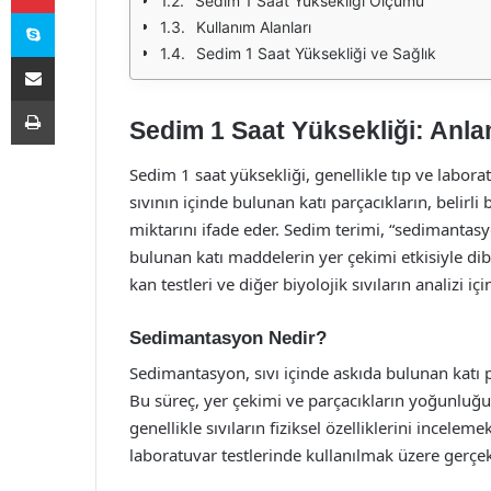
Sedim 1 Saat Yüksekliği Ölçümü
Skype
Kullanım Alanları
Sedim 1 Saat Yüksekliği ve Sağlık
E-Posta ile paylaş
Yazdır
Sedim 1 Saat Yüksekliği: Anla
Sedim 1 saat yüksekliği, genellikle tıp ve laborat
sıvının içinde bulunan katı parçacıkların, belirli
miktarını ifade eder. Sedim terimi, “sedimantasyo
bulunan katı maddelerin yer çekimi etkisiyle dib
kan testleri ve diğer biyolojik sıvıların analizi iç
Sedimantasyon Nedir?
Sedimantasyon, sıvı içinde askıda bulunan katı p
Bu süreç, yer çekimi ve parçacıkların yoğunluğu 
genellikle sıvıların fiziksel özelliklerini incele
laboratuvar testlerinde kullanılmak üzere gerçekle