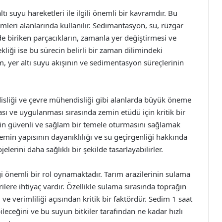
ı suyu hareketleri ile ilgili önemli bir kavramdır. Bu
ilimleri alanlarında kullanılır. Sedimantasyon, su, rüzgar
de biriken parçacıkların, zamanla yer değiştirmesi ve
kliği ise bu sürecin belirli bir zaman dilimindeki
 yer altı suyu akışının ve sedimentasyon süreçlerinin
disliği ve çevre mühendisliği gibi alanlarda büyük öneme
ası ve uygulanması sırasında zemin etüdü için kritik bir
inin güvenli ve sağlam bir temele oturmasını sağlamak
 zemin yapısının dayanıklılığı ve su geçirgenliği hakkında
lerini daha sağlıklı bir şekilde tasarlayabilirler.
i önemli bir rol oynamaktadır. Tarım arazilerinin sulama
ilere ihtiyaç vardır. Özellikle sulama sırasında toprağın
 ve verimliliği açısından kritik bir faktördür. Sedim 1 saat
leceğini ve bu suyun bitkiler tarafından ne kadar hızlı