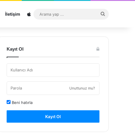
Sitemap
Arama
İletişim
yap
...
Kayıt Ol
Unuttunuz mu?
Beni hatırla
Kayıt Ol