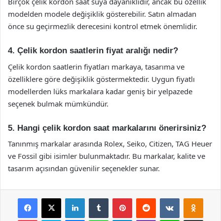
Birçok çelik kordon saat suya dayanıklıdır, ancak bu özellik
modelden modele değişiklik gösterebilir. Satın almadan
önce su geçirmezlik derecesini kontrol etmek önemlidir.
4. Çelik kordon saatlerin fiyat aralığı nedir?
Çelik kordon saatlerin fiyatları markaya, tasarıma ve
özelliklere göre değişiklik göstermektedir. Uygun fiyatlı
modellerden lüks markalara kadar geniş bir yelpazede
seçenek bulmak mümkündür.
5. Hangi çelik kordon saat markalarını önerirsiniz?
Tanınmış markalar arasında Rolex, Seiko, Citizen, TAG Heuer
ve Fossil gibi isimler bulunmaktadır. Bu markalar, kalite ve
tasarım açısından güvenilir seçenekler sunar.
Facebook
X
LinkedIn
Tumblr
Pinterest
Reddit
VKontakte
Odnok
Pocket
Skype
Messenger
WhatsApp
Telegram
Viber
Line
E-Posta ile payla