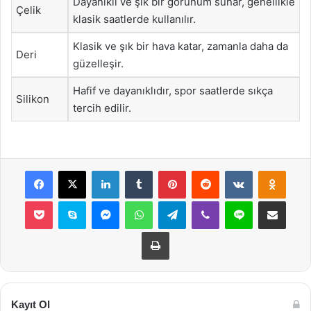
Dayanıklı ve şık bir görünüm sunar, genellikle
Çelik
klasik saatlerde kullanılır.
Klasik ve şık bir hava katar, zamanla daha da
Deri
güzelleşir.
Hafif ve dayanıklıdır, spor saatlerde sıkça
Silikon
tercih edilir.
Facebook
X
LinkedIn
Tumblr
Pinterest
Reddit
VKontakte
Odnok
Pocket
Skype
Messenger
WhatsApp
Telegram
Viber
Line
E-Posta ile payla
Yazdır
Kayıt Ol