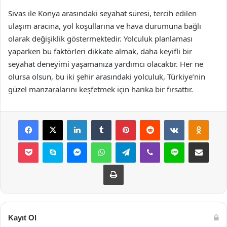
Sivas ile Konya arasındaki seyahat süresi, tercih edilen
ulaşım aracına, yol koşullarına ve hava durumuna bağlı
olarak değişiklik göstermektedir. Yolculuk planlaması
yaparken bu faktörleri dikkate almak, daha keyifli bir
seyahat deneyimi yaşamanıza yardımcı olacaktır. Her ne
olursa olsun, bu iki şehir arasındaki yolculuk, Türkiye’nin
güzel manzaralarını keşfetmek için harika bir fırsattır.
Facebook
X
LinkedIn
Tumblr
Pinterest
Reddit
VKontakte
Odnok
Pocket
Skype
Messenger
WhatsApp
Telegram
Viber
Line
E-Posta ile payla
Yazdır
Kayıt Ol