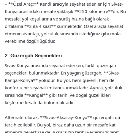
– **Özel Araç:** Kendi aracıyla seyahat edenler için Sivas-
Konya arasındaki mesafe yaklaşık **250 kilometre**dir. Bu
mesafe, yol koşullarına ve sürüş hızına bağlı olarak
ortalama **3 ila 4 saat** sürmektedir. Özel araçla seyahat
etmenin avantajı, yolculuk sırasında istediğiniz gibi mola
verebilme özgürlüğüdür.
2. Güzergah Seçenekleri
Sivas-Konya arasında seyahat ederken, farklı güzergah
seçenekleri bulunmaktadır. En yaygın güzergah, **Sivas-
Kangal-Konya** yoludur. Bu yol, hem güvenli hem de
konforlu bir seyahat imkanı sunmaktadır. Ayrıca, yolculuk
sırasında **Kangal** gibi tarihi ve doğal güzellikleri
keşfetme fırsatı da bulunmaktadır.
Alternatif olarak, **Sivas-Aksaray-Konya** güzergahı da
tercih edilebilir. Bu yol, biraz daha uzun bir mesafe kat
etmenizi gerektirse de, Aksaray’ın tarihi yerlerini ziyaret