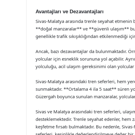
Avantajları ve Dezavantajları
Sivas-Malatya arasında trenle seyahat etmenin b
**doğal manzaralar** ve **güvenli ulaşım** bu a
genellikle trafik sıkışıklığından etkilenmediği 
Ancak, bazı dezavantajlar da bulunmaktadır. Örneğ
yolcular için esneklik sorununa yol açabilir. Ayr
yolculuğu, acil ulaşım gereksinimi olan yolcular
Sivas-Malatya arasındaki tren seferleri, hem yere
sunmaktadır. **Ortalama 4 ila 5 saat** süren yo
Güzergah boyunca sunulan manzaralar, yolculara
Sivas ve Malatya arasındaki tren seferleri, ulaşım
desteklemektedir. Trenle seyahat edenler, hem
keşfetme fırsatı bulmaktadır. Bu nedenle, Sivas
seferleri, kesinlikle değerlendirilmeye değer bi