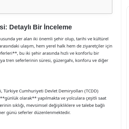
i: Detaylı Bir İnceleme
unda yer alan iki önemli şehir olup, tarihi ve kültürel
r arasındaki ulaşım, hem yerel halk hem de ziyaretçiler için
erleri**, bu iki şehir arasında hızlı ve konforlu bir
a tren seferlerinin süresi, güzergahı, konforu ve diğer
i, Türkiye Cumhuriyeti Devlet Demiryolları (TCDD)
e **günlük olarak** yapılmakta ve yolculara çeşitli saat
rinin sıklığı, mevsimsel değişikliklere ve talebe bağlı
 her günü seferler düzenlenmektedir.