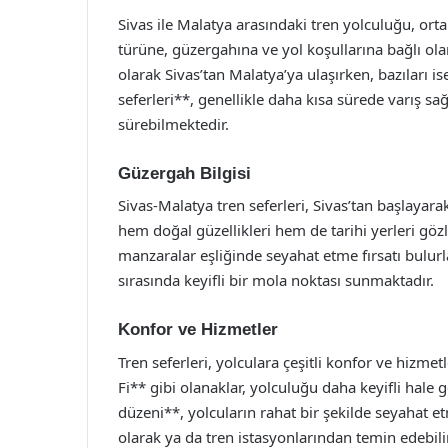
Sivas ile Malatya arasındaki tren yolculuğu, ort
türüne, güzergahına ve yol koşullarına bağlı olar
olarak Sivas’tan Malatya’ya ulaşırken, bazıları i
seferleri**, genellikle daha kısa sürede varış s
sürebilmektedir.
Güzergah Bilgisi
Sivas-Malatya tren seferleri, Sivas’tan başlayar
hem doğal güzellikleri hem de tarihi yerleri gözl
manzaralar eşliğinde seyahat etme fırsatı bulurla
sırasında keyifli bir mola noktası sunmaktadır.
Konfor ve Hizmetler
Tren seferleri, yolculara çeşitli konfor ve hizm
Fi** gibi olanaklar, yolculuğu daha keyifli hale 
düzeni**, yolcuların rahat bir şekilde seyahat et
olarak ya da tren istasyonlarından temin edebilir