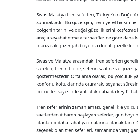
Sivas-Malatya tren seferleri, Türkiye’nin Doğu A
sunmaktadır. Bu güzergah, hem yerel halkın hem 
bölgenin tarihi ve doğal güzelliklerini keşfetme
araçla seyahat etme alternatiflerine göre daha ko
manzaralı güzergah boyunca doğal güzelliklerin 
Sivas ve Malatya arasındaki tren seferleri genel
süreleri, trenin tipine, seferin saatine ve güzer
göstermektedir. Ortalama olarak, bu yolculuk yakl
konforlu koltuklarında oturarak, seyahat süresinin
hizmetler sayesinde yolculuk daha da keyifli hal
Tren seferlerinin zamanlaması, genellikle yolcu
saatlerden itibaren başlayan seferler, gün boyu
planlarını daha rahat yapmalarına olanak tanır. Öz
seçenek olan tren seferleri, zamanında varış gara