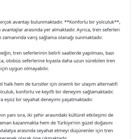
irçok avantajı bulunmaktadır. **Konforlu bir yolculuk**,
vantajlar arasında yer almaktadır. Ayrıca, tren seferleri
için zamanında varış sağlama olanağı sunmaktadır.
in, tren seferlerinin belirli saatlerde yapılması, bazı
ıca, otobüs seferlerine kıyasla daha uzun sürebilen tren
 için uygun olmayabilir.
l halk hem de turistler için önemli bir ulaşım alternatifi
lculuk, konforlu ve keyifli bir deneyim sağlamaktadır.
 eşsiz bir seyahat deneyimi yaşatmaktadır.
ın yanı sıra, iki şehir arasındaki kültürel etkileşimi de
 zaman kazanmakta hem de Türkiye’nin güzel doğasını
-Malatya arasında seyahat etmeyi düşünenler için tren
r seçenek olarak öne çıkmaktadır.