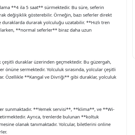
alama **4 ila 5 saat** sürmektedir. Bu süre, seferin
ak değişiklik gösterebilir. Örneğin, bazı seferler direkt
se duraklarda durarak yolculuğu uzatabilir. **Hızlı tren
ağlarken, **normal seferler** biraz daha uzun
ak çeşitli duraklar üzerinden geçmektedir. Bu güzergah,
er önüne sermektedir. Yolculuk sırasında, yolcular çeşitli
r. Özellikle **Kangal ve Divriği** gibi duraklar, yolculuk
etler sunmaktadır. **Yemek servisi**, **klima**, ve **Wi-
getirmektedir. Ayrıca, trenlerde bulunan **koltuk
mesine olanak tanımaktadır. Yolcular, biletlerini online
ler.