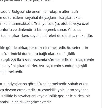
nadolu Bölgesi’nde önemli bir ulaşım alternatifi
de turistlerin seyahat ihtiyaçlarını karşılamakta,
 imkanı tanımaktadır. Tren yolculuğu, otobüs veya özel
nforlu ve dinlendirici bir seçenek sunar. Yolcular,
tadını çıkarırken, seyahat süreleri de oldukça makuldür.
likle günde birkaç kez düzenlenmektedir. Bu seferlerin
gah üzerindeki duraklara bağlı olarak değişiklik
aşık 2,5 ila 3 saat arasında sürmektedir. Yolcular, trenin
 keyfini çıkarabilirler. Ayrıca, trenin sunduğu çeşitli
e gelmektedir.
ların ihtiyaçlarına göre düzenlenmektedir. Sabah erken
nca devam etmektedir. Bu esneklik, yolcuların seyahat
ellikle iş seyahatleri veya günlük geziler için ideal bir
ntisi ile de dikkat çekmektedir.