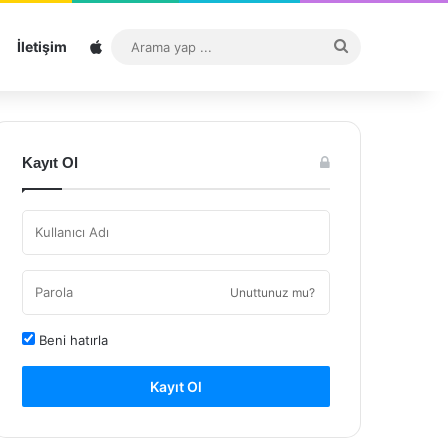
Sitemap
Arama
İletişim
yap
...
Kayıt Ol
Unuttunuz mu?
Beni hatırla
Kayıt Ol