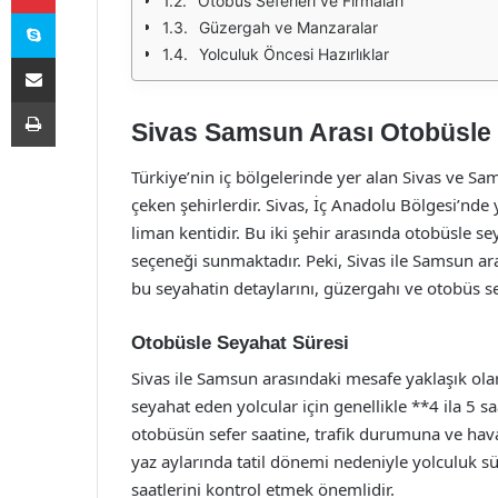
Otobüs Seferleri ve Firmaları
Skype
Güzergah ve Manzaralar
Yolculuk Öncesi Hazırlıklar
E-Posta ile paylaş
Yazdır
Sivas Samsun Arası Otobüsle 
Türkiye’nin iç bölgelerinde yer alan Sivas ve Sam
çeken şehirlerdir. Sivas, İç Anadolu Bölgesi’nde
liman kentidir. Bu iki şehir arasında otobüsle
seçeneği sunmaktadır. Peki, Sivas ile Samsun ar
bu seyahatin detaylarını, güzergahı ve otobüs se
Otobüsle Seyahat Süresi
Sivas ile Samsun arasındaki mesafe yaklaşık ola
seyahat eden yolcular için genellikle **4 ila 5 s
otobüsün sefer saatine, trafik durumuna ve hava k
yaz aylarında tatil dönemi nedeniyle yolculuk sü
saatlerini kontrol etmek önemlidir.