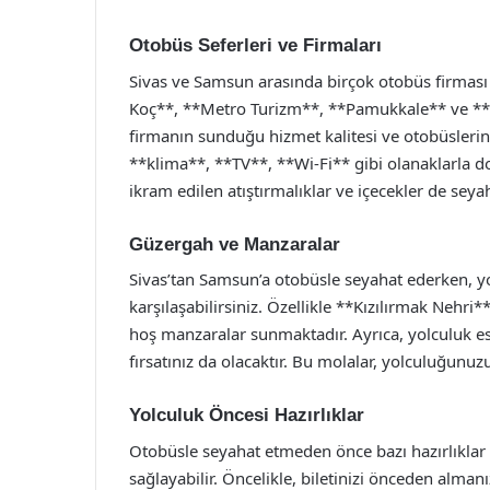
Otobüs Seferleri ve Firmaları
Sivas ve Samsun arasında birçok otobüs firması
Koç**, **Metro Turizm**, **Pamukkale** ve **V
firmanın sunduğu hizmet kalitesi ve otobüslerin k
**klima**, **TV**, **Wi-Fi** gibi olanaklarla don
ikram edilen atıştırmalıklar ve içecekler de seyah
Güzergah ve Manzaralar
Sivas’tan Samsun’a otobüsle seyahat ederken, yo
karşılaşabilirsiniz. Özellikle **Kızılırmak Nehr
hoş manzaralar sunmaktadır. Ayrıca, yolculuk es
fırsatınız da olacaktır. Bu molalar, yolculuğunuz
Yolculuk Öncesi Hazırlıklar
Otobüsle seyahat etmeden önce bazı hazırlıkla
sağlayabilir. Öncelikle, biletinizi önceden alma