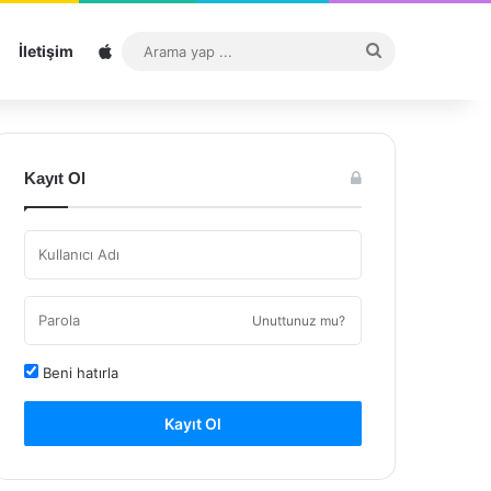
Sitemap
Arama
İletişim
yap
...
Kayıt Ol
Unuttunuz mu?
Beni hatırla
Kayıt Ol