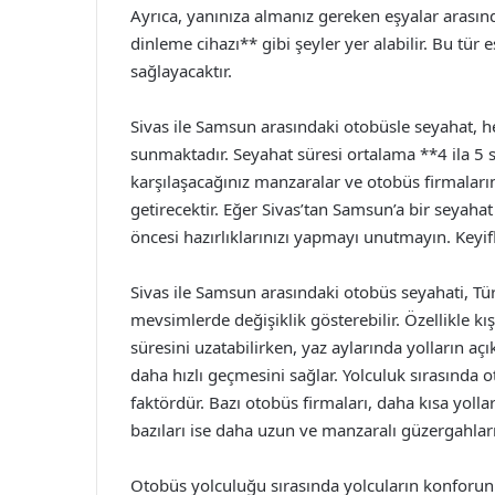
Ayrıca, yanınıza almanız gereken eşyalar arasın
dinleme cihazı** gibi şeyler yer alabilir. Bu tür
sağlayacaktır.
Sivas ile Samsun arasındaki otobüsle seyahat, 
sunmaktadır. Seyahat süresi ortalama **4 ila 5 
karşılaşacağınız manzaralar ve otobüs firmaları
getirecektir. Eğer Sivas’tan Samsun’a bir seyahat
öncesi hazırlıklarınızı yapmayı unutmayın. Keyifli
Sivas ile Samsun arasındaki otobüs seyahati, Türki
mevsimlerde değişiklik gösterebilir. Özellikle kı
süresini uzatabilirken, yaz aylarında yolların aç
daha hızlı geçmesini sağlar. Yolculuk sırasında 
faktördür. Bazı otobüs firmaları, daha kısa yolla
bazıları ise daha uzun ve manzaralı güzergahları 
Otobüs yolculuğu sırasında yolcuların konforunu