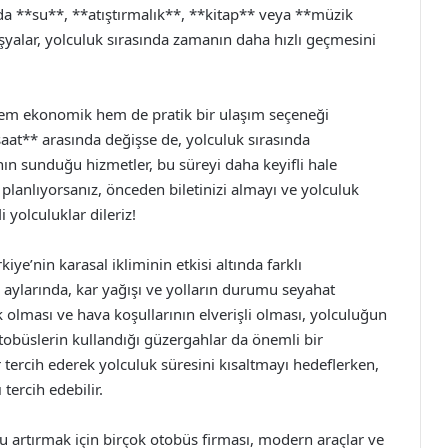
da **su**, **atıştırmalık**, **kitap** veya **müzik
 eşyalar, yolculuk sırasında zamanın daha hızlı geçmesini
hem ekonomik hem de pratik bir ulaşım seçeneği
saat** arasında değişse de, yolculuk sırasında
nın sunduğu hizmetler, bu süreyi daha keyifli hale
 planlıyorsanız, önceden biletinizi almayı ve yolculuk
 yolculuklar dileriz!
ye’nin karasal ikliminin etkisi altında farklı
ş aylarında, kar yağışı ve yolların durumu seyahat
ık olması ve hava koşullarının elverişli olması, yolculuğun
otobüslerin kullandığı güzergahlar da önemli bir
r tercih ederek yolculuk süresini kısaltmayı hedeflerken,
tercih edebilir.
 artırmak için birçok otobüs firması, modern araçlar ve