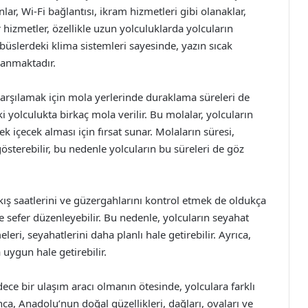
lar, Wi-Fi bağlantısı, ikram hizmetleri gibi olanaklar,
 hizmetler, özellikle uzun yolculuklarda yolcuların
obüslerdeki klima sistemleri sayesinde, yazın sıcak
lanmaktadır.
karşılamak için mola yerlerinde duraklama süreleri de
i yolculukta birkaç mola verilir. Bu molalar, yolcuların
k içecek alması için fırsat sunar. Molaların süresi,
sterebilir, bu nedenle yolcuların bu süreleri de göz
lkış saatlerini ve güzergahlarını kontrol etmek de oldukça
de sefer düzenleyebilir. Bu nedenle, yolcuların seyahat
ri, seyahatlerini daha planlı hale getirebilir. Ayrıca,
 uygun hale getirebilir.
ece bir ulaşım aracı olmanın ötesinde, yolculara farklı
a, Anadolu’nun doğal güzellikleri, dağları, ovaları ve