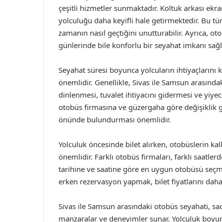
çeşitli hizmetler sunmaktadır. Koltuk arkası ekran
yolculuğu daha keyifli hale getirmektedir. Bu tür
zamanın nasıl geçtiğini unutturabilir. Ayrıca, ot
günlerinde bile konforlu bir seyahat imkanı sağ
Seyahat süresi boyunca yolcuların ihtiyaçlarını 
önemlidir. Genellikle, Sivas ile Samsun arasındak
dinlenmesi, tuvalet ihtiyacını gidermesi ve yiyece
otobüs firmasına ve güzergaha göre değişiklik gö
önünde bulundurması önemlidir.
Yolculuk öncesinde bilet alırken, otobüslerin ka
önemlidir. Farklı otobüs firmaları, farklı saatler
tarihine ve saatine göre en uygun otobüsü seçmele
erken rezervasyon yapmak, bilet fiyatlarını daha
Sivas ile Samsun arasındaki otobüs seyahati, sad
manzaralar ve deneyimler sunar. Yolculuk boyunc