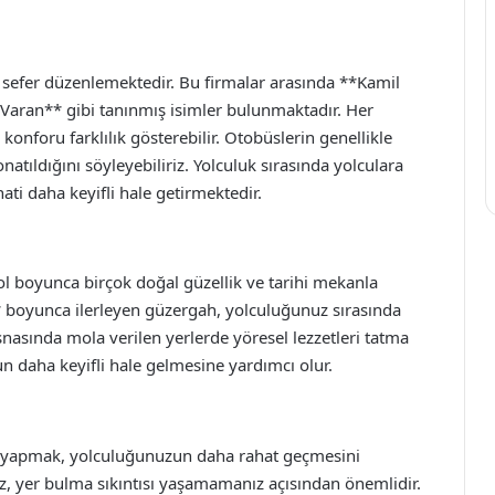
 sefer düzenlemektedir. Bu firmalar arasında **Kamil
aran** gibi tanınmış isimler bulunmaktadır. Her
onforu farklılık gösterebilir. Otobüslerin genellikle
atıldığını söyleyebiliriz. Yolculuk sırasında yolculara
ati daha keyifli hale getirmektedir.
l boyunca birçok doğal güzellik ve tarihi mekanla
i** boyunca ilerleyen güzergah, yolculuğunuz sırasında
nasında mola verilen yerlerde yöresel lezzetleri tatma
un daha keyifli hale gelmesine yardımcı olur.
r yapmak, yolculuğunuzun daha rahat geçmesini
nız, yer bulma sıkıntısı yaşamamanız açısından önemlidir.