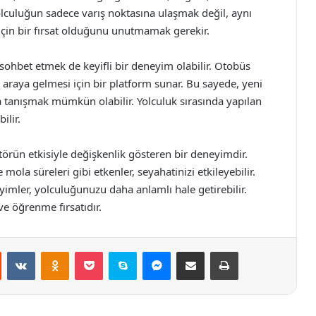
 yolculuğun sadece varış noktasına ulaşmak değil, aynı
için bir fırsat olduğunu unutmamak gerekir.
 sohbet etmek de keyifli bir deneyim olabilir. Otobüs
r araya gelmesi için bir platform sunar. Bu sayede, yeni
la tanışmak mümkün olabilir. Yolculuk sırasında yapılan
ilir.
törün etkisiyle değişkenlik gösteren bir deneyimdir.
mola süreleri gibi etkenler, seyahatinizi etkileyebilir.
imler, yolculuğunuzu daha anlamlı hale getirebilir.
ve öğrenme fırsatıdır.
st
Reddit
VKontakte
Odnoklassniki
Pocket
Skype
Messenger
E-Posta ile paylaş
Yazdır