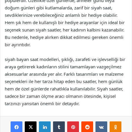
popülerdir. Özellikle özel günlerde, anneler günü veya
doğum günleri gibi kutlamalarda, zarif bir siyah saat,
sevdiklerinize verebileceğiniz anlamlı bir hediye olabilir.
Hem şık hem de kullanışlı bir hediye arayanlar için ideal bir
seçenek sunan siyah saatler, her kadının kalbini kazanabilir.
Bu nedenle, hediye alırken dikkat edilmesi gereken önemli
bir ayrıntıdır.
siyah bayan saat modelleri, şıklığı, zarafeti ve işlevselliği bir
araya getirerek kadınların stilini tamamlayan vazgeçilmez
aksesuarlar arasında yer alır. Farklı tasarımları ve malzeme
seçenekleri ile her tarza hitap eden bu saatler, hem günlük
hem de özel günlerde rahatlıkla kullanılabilir. Siyah saatler,
sadece bir zaman ölçme aracı olmanın ötesinde, kişisel
tarzınızı yansıtan önemli bir detaydır.
Facebook
X
LinkedIn
Tumblr
Pinterest
Reddit
VKontakte
Odnok