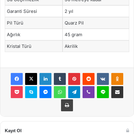
Garanti Süresi
2 yıl
Pil Türü
Quarz Pil
Ağırlık
45 gram
Kristal Türü
Akrilik
Facebook
X
LinkedIn
Tumblr
Pinterest
Reddit
VKontakte
Odnok
Pocket
Skype
Messenger
WhatsApp
Telegram
Viber
Line
E-Posta ile payla
Yazdır
Kayıt Ol