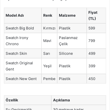
Fiyat
Model Adı
Renk
Malzeme
(TL)
Swatch Big Bold
Kırmızı
Plastik
599
Swatch Irony
Paslanmaz
Mavi
799
Chrono
Çelik
Swatch Skin
Sarı
Silicone
499
Swatch Original
Yeşil
Plastik
399
Gent
Swatch New Gent
Pembe
Plastik
450
Özellik
Açıklama
Su Geçirmezlik
30 metreye kadar