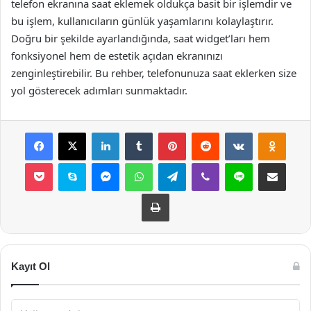
telefon ekranına saat eklemek oldukça basit bir işlemdir ve
bu işlem, kullanıcıların günlük yaşamlarını kolaylaştırır.
Doğru bir şekilde ayarlandığında, saat widget’ları hem
fonksiyonel hem de estetik açıdan ekranınızı
zenginleştirebilir. Bu rehber, telefonunuza saat eklerken size
yol gösterecek adımları sunmaktadır.
Facebook
X
LinkedIn
Tumblr
Pinterest
Reddit
VKontakte
Odnok
Pocket
Skype
Messenger
WhatsApp
Telegram
Viber
Line
E-Posta ile payla
Yazdır
Kayıt Ol