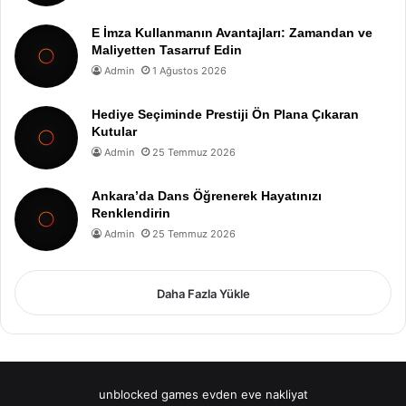
E İmza Kullanmanın Avantajları: Zamandan ve
Maliyetten Tasarruf Edin
Admin
1 Ağustos 2026
Hediye Seçiminde Prestiji Ön Plana Çıkaran
Kutular
Admin
25 Temmuz 2026
Ankara’da Dans Öğrenerek Hayatınızı
Renklendirin
Admin
25 Temmuz 2026
Daha Fazla Yükle
unblocked games
evden eve nakliyat