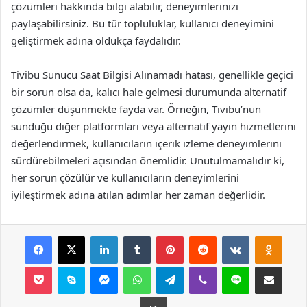
çözümleri hakkında bilgi alabilir, deneyimlerinizi
paylaşabilirsiniz. Bu tür topluluklar, kullanıcı deneyimini
geliştirmek adına oldukça faydalıdır.
Tivibu Sunucu Saat Bilgisi Alınamadı hatası, genellikle geçici
bir sorun olsa da, kalıcı hale gelmesi durumunda alternatif
çözümler düşünmekte fayda var. Örneğin, Tivibu’nun
sunduğu diğer platformları veya alternatif yayın hizmetlerini
değerlendirmek, kullanıcıların içerik izleme deneyimlerini
sürdürebilmeleri açısından önemlidir. Unutulmamalıdır ki,
her sorun çözülür ve kullanıcıların deneyimlerini
iyileştirmek adına atılan adımlar her zaman değerlidir.
Facebook
X
LinkedIn
Tumblr
Pinterest
Reddit
VKontakte
Odnok
Pocket
Skype
Messenger
WhatsApp
Telegram
Viber
Line
E-Posta ile payla
Yazdır