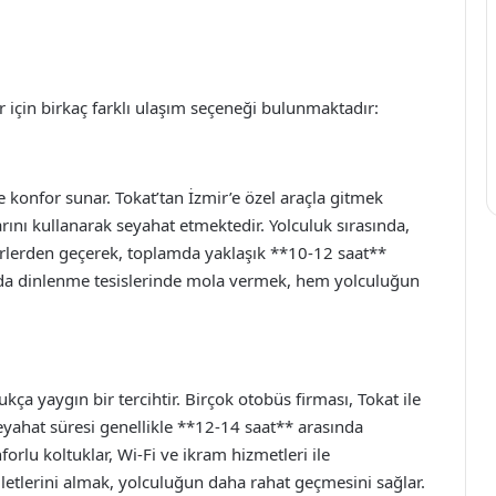
r için birkaç farklı ulaşım seçeneği bulunmaktadır:
konfor sunar. Tokat’tan İzmir’e özel araçla gitmek
rını kullanarak seyahat etmektedir. Yolculuk sırasında,
irlerden geçerek, toplamda yaklaşık **10-12 saat**
ında dinlenme tesislerinde mola vermek, hem yolculuğun
ça yaygın bir tercihtir. Birçok otobüs firması, Tokat ile
yahat süresi genellikle **12-14 saat** arasında
orlu koltuklar, Wi-Fi ve ikram hizmetleri ile
etlerini almak, yolculuğun daha rahat geçmesini sağlar.