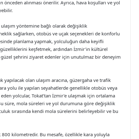
n önceden alınması önerilir. Ayrıca, hava koşulları ve yol
ebilir.
n ulaşım yöntemine bağlı olarak değişiklik
sneklik sağlarken, otobüs ve uçak seçenekleri de konforlu
esinde planlama yapmak, yolculuğun daha keyifli
 güzelliklerini keşfetmek, ardından İzmir’in kültürel
 güzel şehrini ziyaret edenler için unutulmaz bir deneyim
luk yapılacak olan ulaşım aracına, güzergaha ve trafik
 Kara yolu ile yapılan seyahatlerde genellikle otobüs veya
t eden yolcular, Tokat’tan İzmir’e ulaşmak için ortalama
 Bu süre, mola süreleri ve yol durumuna göre değişiklik
culuk sırasında kendi mola sürelerini belirleyebilir ve bu
k 800 kilometredir. Bu mesafe, özellikle kara yoluyla