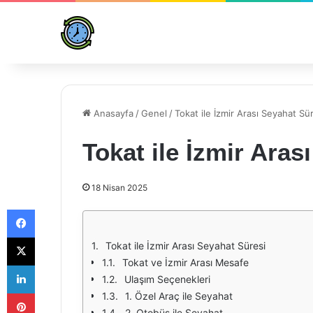
Anasayfa
/
Genel
/
Tokat ile İzmir Arası Seyahat Sü
Tokat ile İzmir Aras
18 Nisan 2025
Facebook
X
Tokat ile İzmir Arası Seyahat Süresi
Tokat ve İzmir Arası Mesafe
LinkedIn
Ulaşım Seçenekleri
Pinterest
1. Özel Araç ile Seyahat
2. Otobüs ile Seyahat