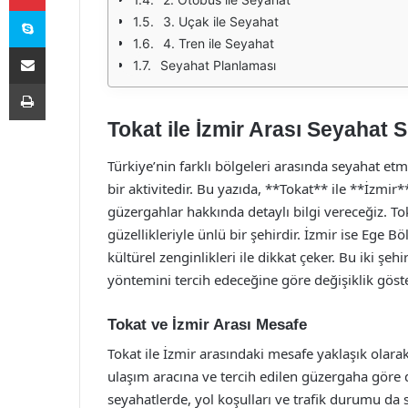
Skype
3. Uçak ile Seyahat
4. Tren ile Seyahat
E-Posta ile paylaş
Seyahat Planlaması
Yazdır
Tokat ile İzmir Arası Seyahat 
Türkiye’nin farklı bölgeleri arasında seyahat etm
bir aktivitedir. Bu yazıda, **Tokat** ile **İzmir
güzergahlar hakkında detaylı bilgi vereceğiz. To
güzellikleriyle ünlü bir şehirdir. İzmir ise Ege Bö
kültürel zenginlikleri ile dikkat çeker. Bu iki ş
yöntemini tercih edeceğine göre değişiklik göst
Tokat ve İzmir Arası Mesafe
Tokat ile İzmir arasındaki mesafe yaklaşık olara
ulaşım aracına ve tercih edilen güzergaha göre de
seyahatlerde, yol koşulları ve trafik durumu da 