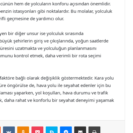
cünün hem de yolcuların konforu açısından önemlidir.
benzin istasyonları gibi noktalardır. Bu molalar, yolculuk
ifli geçmesine de yardımcı olur.
eyen bir diğer unsur ise yolculuk sırasında
 büyük şehirlerin giriş ve çıkışlarında, yoğun saatlerde
t süresini uzatmakta ve yolculuğun planlanmasını
rumunu kontrol etmek, daha verimli bir rota seçimi
 faktöre bağlı olarak değişiklik göstermektedir. Kara yolu
süre öngörülse de, hava yolu ile seyahat edenler için bu
laması yaparken, yol koşulları, hava durumu ve trafik
, daha rahat ve konforlu bir seyahat deneyimi yaşamak
st
Reddit
VKontakte
Odnoklassniki
Pocket
Skype
Messenger
E-Posta ile paylaş
Yazdır