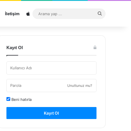
Sitemap
Arama
İletişim
yap
...
Kayıt Ol
Unuttunuz mu?
Beni hatırla
Kayıt Ol