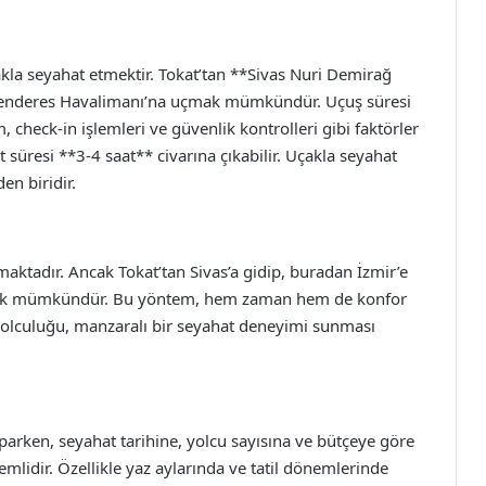
çakla seyahat etmektir. Tokat’tan **Sivas Nuri Demirağ
Menderes Havalimanı’na uçmak mümkündür. Uçuş süresi
 check-in işlemleri ve güvenlik kontrolleri gibi faktörler
resi **3-4 saat** civarına çıkabilir. Uçakla seyahat
en biridir.
aktadır. Ancak Tokat’tan Sivas’a gidip, buradan İzmir’e
mak mümkündür. Bu yöntem, hem zaman hem de konfor
 yolculuğu, manzaralı bir seyahat deneyimi sunması
parken, seyahat tarihine, yolcu sayısına ve bütçeye göre
idir. Özellikle yaz aylarında ve tatil dönemlerinde