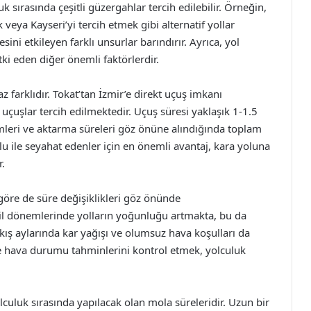
k sırasında çeşitli güzergahlar tercih edilebilir. Örneğin,
veya Kayseri’yi tercih etmek gibi alternatif yollar
sini etkileyen farklı unsurlar barındırır. Ayrıca, yol
ki eden diğer önemli faktörlerdir.
z farklıdır. Tokat’tan İzmir’e direkt uçuş imkanı
çuşlar tercih edilmektedir. Uçuş süresi yaklaşık 1-1.5
emleri ve aktarma süreleri göz önüne alındığında toplam
lu ile seyahat edenler için en önemli avantaj, kara yoluna
r.
göre de süre değişiklikleri göz önünde
atil dönemlerinde yolların yoğunluğu artmakta, bu da
kış aylarında kar yağışı ve olumsuz hava koşulları da
nde hava durumu tahminlerini kontrol etmek, yolculuk
olculuk sırasında yapılacak olan mola süreleridir. Uzun bir