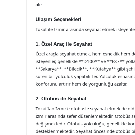
alır.
Ulaşım Seçenekleri
Tokat ile İzmir arasında seyahat etmek isteyenle
1. Özel Araç ile Seyahat
Özel araçla seyahat etmek, hem esneklik hem de 
isteyenler, genellikle **D100** ve **E87** yolla
**Sakarya**, **Bilecik**, **Kütahya** gibi şeh
süren bir yolculuk yapabilirler. Yolculuk esnas
konforunu artırır hem de yorgunluğu azaltır.
2. Otobüs ile Seyahat
Tokat’tan İzmir’e otobüsle seyahat etmek de olduk
İzmir arasında sefer düzenlemektedir. Otobüs se
değişmektedir. Otobüs yolculuğu, genellikle konf
desteklenmektedir. Seyahat öncesinde otobüs bil