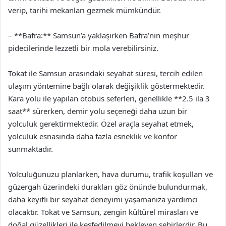
verip, tarihi mekanları gezmek mümkündür.
– **Bafra:** Samsun’a yaklaşırken Bafra’nın meşhur
pidecilerinde lezzetli bir mola verebilirsiniz.
Tokat ile Samsun arasındaki seyahat süresi, tercih edilen
ulaşım yöntemine bağlı olarak değişiklik göstermektedir.
Kara yolu ile yapılan otobüs seferleri, genellikle **2.5 ila 3
saat** sürerken, demir yolu seçeneği daha uzun bir
yolculuk gerektirmektedir. Özel araçla seyahat etmek,
yolculuk esnasında daha fazla esneklik ve konfor
sunmaktadır.
Yolculuğunuzu planlarken, hava durumu, trafik koşulları ve
güzergah üzerindeki durakları göz önünde bulundurmak,
daha keyifli bir seyahat deneyimi yaşamanıza yardımcı
olacaktır. Tokat ve Samsun, zengin kültürel mirasları ve
doğal güzellikleri ile keşfedilmeyi bekleyen şehirlerdir. Bu