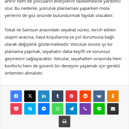
artırır hem de yolcuların enerjilerini tazelemesine yardımcı
olur. Bu nedenle, yolculuk planlaması yaparken mola
yerlerini de göz önünde bulundurmak faydalı olacaktır.
Tokat ile Samsun arasındaki seyahat süresi, tercih edilen
ulaşım aracına, hava koşullarına ve yol durumuna bağlı
olarak değişiklik göstermektedir. Yolculuk öncesi iyi bir
planlama yapmak, seyahatin daha keyifli ve sorunsuz
geçmesini sağlayacaktır. Yolcular, seyahatleri sırasında hem
konforlu hem de güvenli bir deneyim yaşamak için gerekli
önlemleri almalıdır.
Facebook
X
LinkedIn
Tumblr
Pinterest
Reddit
VKontakte
Odnok
Pocket
Skype
Messenger
WhatsApp
Telegram
Viber
Line
E-Posta ile payla
Yazdır