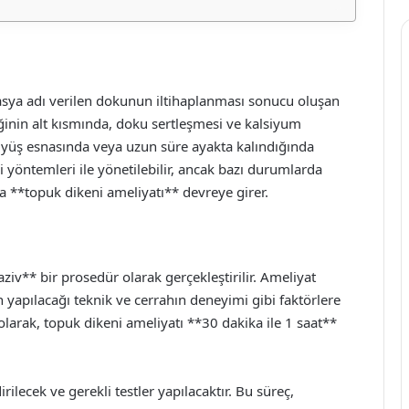
asya adı verilen dokunun iltihaplanması sonucu oluşan
inin alt kısmında, doku sertleşmesi ve kalsiyum
yürüyüş esnasında veya uzun süre ayakta kalındığında
avi yöntemleri ile yönetilebilir, ancak bazı durumlarda
da **topuk dikeni ameliyatı** devreye girer.
ziv** bir prosedür olarak gerçekleştirilir. Ameliyat
 yapılacağı teknik ve cerrahın deneyimi gibi faktörlere
 olarak, topuk dikeni ameliyatı **30 dakika ile 1 saat**
ecek ve gerekli testler yapılacaktır. Bu süreç,