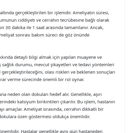
altında gerçekleştirilen bir işlemdir. Ameliyatın süresi,
umunun ciddiyeti ve cerrahın tecrübesine bağlı olarak
yon 30 dakika ile 1 saat arasında tamamlanır. Ancak,
ameliyat sonrası bakım süreci de göz önünde
kkında detaylı bilgi almak için yapılan muayene ve
ş sağlık durumu, mevcut şikayetleri ve tedavi yöntemleri
 gerçekleştirileceğini, olası riskleri ve beklenen sonuçları
 karar verme sürecinde önemli bir rol oynar.
a neden olan dokuları hedef alır. Genellikle, aşırı
indeki kalsiyum birikintileri çıkarılır. Bu işlem, hastanın
ı amaçlar. Ameliyat sırasında, cerrahın dikkatli bir
dokulara özen göstermesi oldukça önemlidir.
önemlidir. Hastalar genellikle aynı gün hastaneden