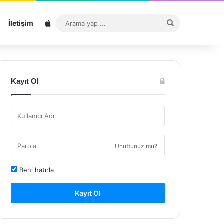
Sitemap
Arama
İletişim
yap
...
Kayıt Ol
Unuttunuz mu?
Beni hatırla
Kayıt Ol