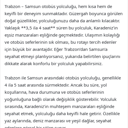
Trabzon – Samsun otobüs yolculuğu, hem kısa hem de
keyifli bir deneyim sunmaktadır. Güzergah boyunca görülen
doğal güzellikler, yolculuğunuzu daha da anlamlı kılacaktır.
Yaklaşık **3,5 ila 4 saat** süren bu yolculuk, Karadeniz’in
eşsiz manzaraları eşliğinde geçmektedir. Ulaşımın kolaylığı
ve otobüs seferlerinin sık olması, bu rotayı tercih edenler
için büyük bir avantajdır. Eğer Trabzon’dan Samsun’a
seyahat etmeyi planlıyorsanız, yukarıda belirtilen ipuçlarını
dikkate alarak konforlu bir yolculuk yapabilirsiniz.
Trabzon ile Samsun arasındaki otobüs yolculuğu, genellikle
4 ila 5 saat arasında sürmektedir. Ancak bu süre, yol
koşullarına, hava durumuna ve otobüs seferlerinin
yoğunluğuna bağlı olarak değişiklik gösterebilir. Yolculuk
sırasında, Karadeniz’in muhteşem manzaraları eşliğinde
seyahat etmek, yolculuğu daha keyifli hale getirir. Özellikle
yaz aylarında, deniz manzarası ve yeşil dağlar, seyahat
edenlere görsel bir şölen sunar.