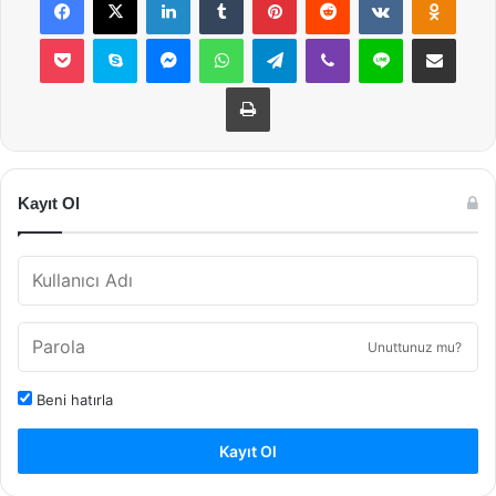
Pocket
Skype
Messenger
WhatsApp
Telegram
Viber
Line
E-Posta ile payla
Yazdır
Kayıt Ol
Unuttunuz mu?
Beni hatırla
Kayıt Ol