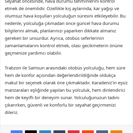
Seyahat öncesinde, hava durumu tahminlerini kontrol
etmek de önemlidir. Özellikle kış aylarında, kar yağışı ve
olumsuz hava koşulları yolculuğun süresini etkileyebilir. Bu
nedenle, yolculuğa çıkmadan önce güncel hava durumu
bilgilerini almak, planlarınızı yaparken dikkate almanız
gereken bir unsurdur. Ayrıca, otobüs seferlerinin
zamanlamalarını kontrol etmek, olası gecikmelerin önüne
geçmenize yardımcı olabilir.
Trabzon ile Samsun arasındaki otobüs yolculuğu, hem süre
hem de konfor açısından değerlendirildiğinde oldukça
makul bir seçenek olarak öne çıkmaktadır. Karadeniz’in eşsiz
manzaraları eşliğinde yapılan bu yolculuk, hem dinlendirici
hem de keyifli bir deneyim sunar. Yolculuğunuzun tadını
çıkarırken, güvenli ve konforlu bir seyahat geçirmenizi
dileriz.
Facebook
X
LinkedIn
Tumblr
Pinterest
Reddit
VKontakte
Odnok