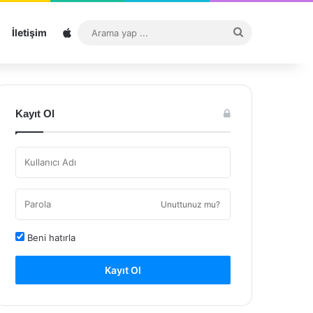
Sitemap
Arama
İletişim
yap
...
Kayıt Ol
Unuttunuz mu?
Beni hatırla
Kayıt Ol