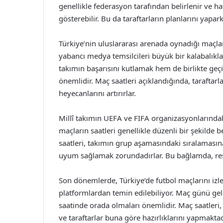
genellikle federasyon tarafından belirlenir ve ha
gösterebilir. Bu da taraftarların planlarını yapark
Türkiye’nin uluslararası arenada oynadığı maçlar,
yabancı medya temsilcileri büyük bir kalabalıkla
takımın başarısını kutlamak hem de birlikte geç
önemlidir. Maç saatleri açıklandığında, taraftar
heyecanlarını artırırlar.
Millî takımın UEFA ve FIFA organizasyonlarındaki 
maçların saatleri genellikle düzenli bir şekilde b
saatleri, takımın grup aşamasındaki sıralamasına 
uyum sağlamak zorundadırlar. Bu bağlamda, res
Son dönemlerde, Türkiye’de futbol maçlarını izl
platformlardan temin edilebiliyor. Maç günü geld
saatinde orada olmaları önemlidir. Maç saatler
ve taraftarlar buna göre hazırlıklarını yapmakt