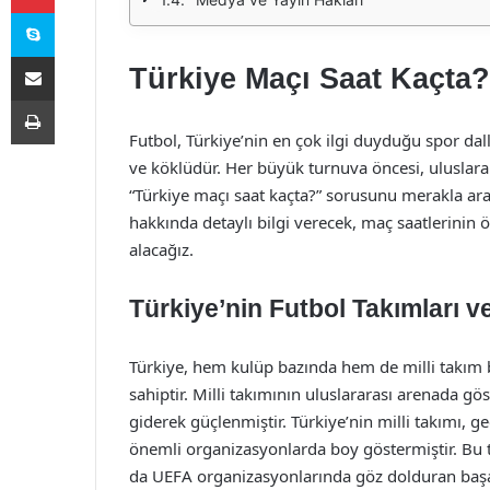
Skype
E-Posta ile paylaş
Türkiye Maçı Saat Kaçta?
Yazdır
Futbol, Türkiye’nin en çok ilgi duyduğu spor dal
ve köklüdür. Her büyük turnuva öncesi, uluslarar
“Türkiye maçı saat kaçta?” sorusunu merakla ara
hakkında detaylı bilgi verecek, maç saatlerinin ö
alacağız.
Türkiye’nin Futbol Takımları v
Türkiye, hem kulüp bazında hem de milli takım b
sahiptir. Milli takımının uluslararası arenada g
giderek güçlenmiştir. Türkiye’nin milli takımı,
önemli organizasyonlarda boy göstermiştir. Bu t
da UEFA organizasyonlarında göz dolduran başarı