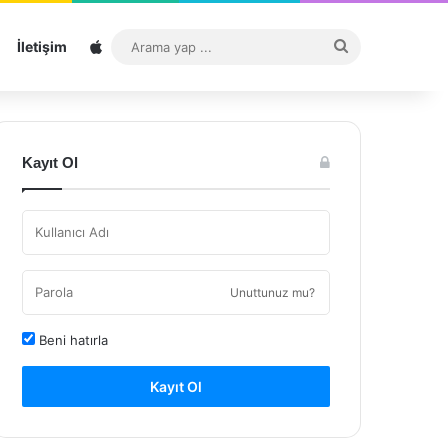
Sitemap
Arama
İletişim
yap
...
Kayıt Ol
Unuttunuz mu?
Beni hatırla
Kayıt Ol