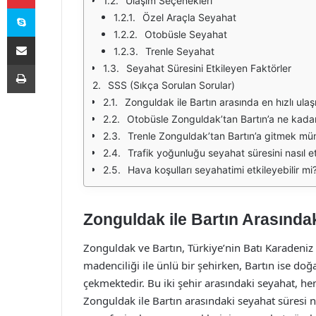
Ulaşım Seçenekleri
Skype
Özel Araçla Seyahat
Otobüsle Seyahat
E-Posta ile paylaş
Trenle Seyahat
Yazdır
Seyahat Süresini Etkileyen Faktörler
SSS (Sıkça Sorulan Sorular)
Zonguldak ile Bartın arasında en hızlı ula
Otobüsle Zonguldak’tan Bartın’a ne kadar
Trenle Zonguldak’tan Bartın’a gitmek m
Trafik yoğunluğu seyahat süresini nasıl et
Hava koşulları seyahatimi etkileyebilir mi
Zonguldak ile Bartın Arasında
Zonguldak ve Bartın, Türkiye’nin Batı Karadeniz
madenciliği ile ünlü bir şehirken, Bartın ise doğal
çekmektedir. Bu iki şehir arasındaki seyahat, he
Zonguldak ile Bartın arasındaki seyahat süresi n