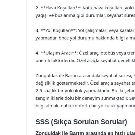
2. **Hava Koşulları**: Kötü hava koşulları, yolcul
yağışı ve buzlanma gibi durumlar, seyahat süresi
3. **Yol Koşulları**: Yol çalışmaları veya kazalar
yapmadan önce yol durumu hakkında bilgi almak 
4. **Ulaşım Aracı**: Özel araç, otobüs veya tren 
önemli faktörlerdir. Özel araçla seyahat genellikl
Zonguldak ile Bartın arasındaki seyahat süresi, k
değişiklik göstermektedir. Özel araçla seyahat ed
2.5 saatlik bir yolculuk yapmaktadır. Bu iki şehir
zenginliklerle dolu bir deneyim sunmaktadır. S
bilgi almak, daha konforlu bir yolculuk yapmanız
SSS (Sıkça Sorulan Sorular)
Zonguldak ile Bartın arasında en hızlı ul