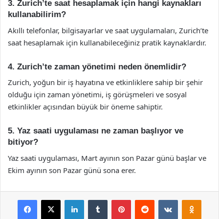
3. Zurich’te saat hesaplamak için hangi kaynakları
kullanabilirim?
Akıllı telefonlar, bilgisayarlar ve saat uygulamaları, Zurich’te
saat hesaplamak için kullanabileceğiniz pratik kaynaklardır.
4. Zurich’te zaman yönetimi neden önemlidir?
Zurich, yoğun bir iş hayatına ve etkinliklere sahip bir şehir
olduğu için zaman yönetimi, iş görüşmeleri ve sosyal
etkinlikler açısından büyük bir öneme sahiptir.
5. Yaz saati uygulaması ne zaman başlıyor ve
bitiyor?
Yaz saati uygulaması, Mart ayının son Pazar günü başlar ve
Ekim ayının son Pazar günü sona erer.
Facebook
X
LinkedIn
Tumblr
Pinterest
Reddit
VKontakte
Odnok