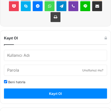
Pocket
Skype
Messenger
WhatsApp
Telegram
Viber
Line
E-Posta ile payla
Yazdır
Kayıt Ol
Unuttunuz mu?
Beni hatırla
Kayıt Ol