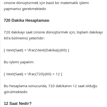
cinsine dönüştürmek için basit bir matematik işlemi
yapmamız gerekmektedir.
720 Dakika Hesaplaması
720 dakikayı saat cinsine dönüştürmek için, toplam dakikayı
60’a bölmemiz yeterlidir:
[ \text{Saat} = \frac{\text{Dakika}}{60} ]
Bu işlemi yapalım:
[ \text{Saat} = \frac{720}{60} = 12 ]
Bu hesaplama sonucunda, 720 dakikanın 12 saat olduğu
görülmektedir.
12 Saat Nedir?