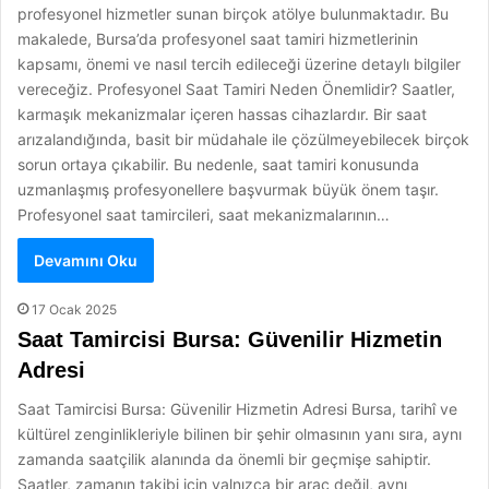
profesyonel hizmetler sunan birçok atölye bulunmaktadır. Bu
makalede, Bursa’da profesyonel saat tamiri hizmetlerinin
kapsamı, önemi ve nasıl tercih edileceği üzerine detaylı bilgiler
vereceğiz. Profesyonel Saat Tamiri Neden Önemlidir? Saatler,
karmaşık mekanizmalar içeren hassas cihazlardır. Bir saat
arızalandığında, basit bir müdahale ile çözülmeyebilecek birçok
sorun ortaya çıkabilir. Bu nedenle, saat tamiri konusunda
uzmanlaşmış profesyonellere başvurmak büyük önem taşır.
Profesyonel saat tamircileri, saat mekanizmalarının…
Devamını Oku
17 Ocak 2025
Saat Tamircisi Bursa: Güvenilir Hizmetin
Adresi
Saat Tamircisi Bursa: Güvenilir Hizmetin Adresi Bursa, tarihî ve
kültürel zenginlikleriyle bilinen bir şehir olmasının yanı sıra, aynı
zamanda saatçilik alanında da önemli bir geçmişe sahiptir.
Saatler, zamanın takibi için yalnızca bir araç değil, aynı