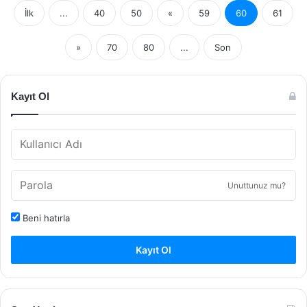
İlk
...
40
50
«
59
60
61
»
70
80
...
Son
Kayıt Ol
Unuttunuz mu?
Beni hatırla
Kayıt Ol