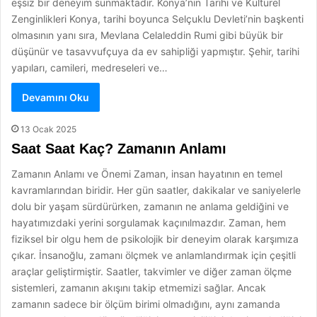
eşsiz bir deneyim sunmaktadır. Konya’nın Tarihi ve Kültürel
Zenginlikleri Konya, tarihi boyunca Selçuklu Devleti’nin başkenti
olmasının yanı sıra, Mevlana Celaleddin Rumi gibi büyük bir
düşünür ve tasavvufçuya da ev sahipliği yapmıştır. Şehir, tarihi
yapıları, camileri, medreseleri ve…
Devamını Oku
13 Ocak 2025
Saat Saat Kaç? Zamanın Anlamı
Zamanın Anlamı ve Önemi Zaman, insan hayatının en temel
kavramlarından biridir. Her gün saatler, dakikalar ve saniyelerle
dolu bir yaşam sürdürürken, zamanın ne anlama geldiğini ve
hayatımızdaki yerini sorgulamak kaçınılmazdır. Zaman, hem
fiziksel bir olgu hem de psikolojik bir deneyim olarak karşımıza
çıkar. İnsanoğlu, zamanı ölçmek ve anlamlandırmak için çeşitli
araçlar geliştirmiştir. Saatler, takvimler ve diğer zaman ölçme
sistemleri, zamanın akışını takip etmemizi sağlar. Ancak
zamanın sadece bir ölçüm birimi olmadığını, aynı zamanda