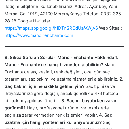
iletişim bilgilerini kullanabilirsiniz: Adres: Ayanbey, Yeni
Meram Cd. 191/1, 42100 Meram/Konya Telefon: 0332 325
28 28 Google Haritalar:
https://maps.app.goo.gl/h1DTnSRQdUafAWjA6
Web Sitesi:
https://www.manoirenchante.com
8. Sıkça Sorulan Sorular: Manoir Enchante Hakkında
1.
Manoir Enchante’de hangi hizmetleri alabilirim?
Manoir
Enchante’de saç kesimi, renk değişimi, özel gün saç
tasarımları, saç bakımı ve uzatma hizmetleri alabilirsiniz.
2.
Saç bakımı için ne sıklıkla gelmeliyim?
Saç tipinize ve
ihtiyaçlarınıza göre değişir, ancak genellikle 4-6 haftada
bir bakım yapılması önerilir.
3. Saçımı boyatırken zarar
görür mü?
Hayır, profesyonel ürünler ve tekniklerle
saçınıza zarar vermeden renk işlemleri yapılır.
4. Saç
uzatma için hangi yöntemleri kullanıyorsunuz?
Saç