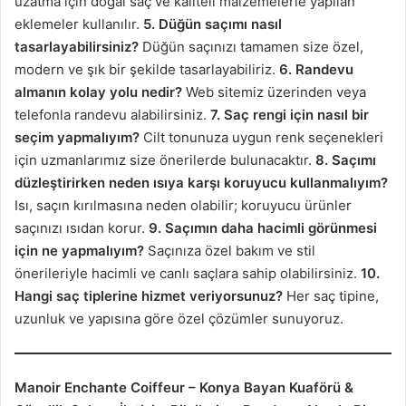
uzatma için doğal saç ve kaliteli malzemelerle yapılan
eklemeler kullanılır.
5. Düğün saçımı nasıl
tasarlayabilirsiniz?
Düğün saçınızı tamamen size özel,
modern ve şık bir şekilde tasarlayabiliriz.
6. Randevu
almanın kolay yolu nedir?
Web sitemiz üzerinden veya
telefonla randevu alabilirsiniz.
7. Saç rengi için nasıl bir
seçim yapmalıyım?
Cilt tonunuza uygun renk seçenekleri
için uzmanlarımız size önerilerde bulunacaktır.
8. Saçımı
düzleştirirken neden ısıya karşı koruyucu kullanmalıyım?
Isı, saçın kırılmasına neden olabilir; koruyucu ürünler
saçınızı ısıdan korur.
9. Saçımın daha hacimli görünmesi
için ne yapmalıyım?
Saçınıza özel bakım ve stil
önerileriyle hacimli ve canlı saçlara sahip olabilirsiniz.
10.
Hangi saç tiplerine hizmet veriyorsunuz?
Her saç tipine,
uzunluk ve yapısına göre özel çözümler sunuyoruz.
Manoir Enchante Coiffeur – Konya Bayan Kuaförü &