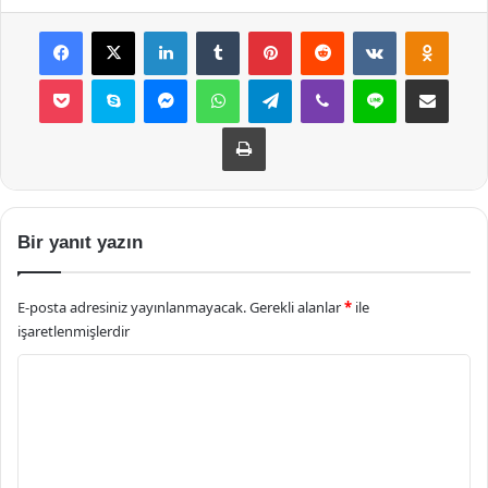
Facebook
X
LinkedIn
Tumblr
Pinterest
Reddit
VKontakte
Odnok
Pocket
Skype
Messenger
WhatsApp
Telegram
Viber
Line
E-Posta ile payla
Yazdır
Bir yanıt yazın
E-posta adresiniz yayınlanmayacak.
Gerekli alanlar
*
ile
işaretlenmişlerdir
Y
o
r
u