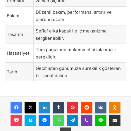
Prensibi
zaman ölçümü.
Düzenli bakım, performansı artırır ve
Bakım
ömrünü uzatır.
Şeffaf arka kapak ile iç mekanizma
Tasarım
sergilenebilir.
Tüm parçaların mükemmel hizalanması
Hassasiyet
gereklidir.
Geçmişten günümüze süreklilik gösteren
Tarih
bir sanat dalıdır.
Facebook
X
LinkedIn
Tumblr
Pinterest
Reddit
VKontakte
Odnok
Pocket
Skype
Messenger
WhatsApp
Telegram
Viber
Line
E-Posta ile payla
Yazdır