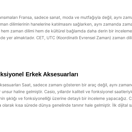
sımaları Fransa, sadece sanat, moda ve mutfağıyla değil, aynı zamand
man dilimlerinin hanelerine katılmasını sağlarken, aynı zamanda zamanın
, hem zaman dilimi hem de kültürel bağlamda daha derin bir inceleme 
de yer almaktadır. CET, UTC (Koordinatlı Evrensel Zaman) zaman dili
nksiyonel Erkek Aksesuarları
sesuarları Saat, sadece zamanı gösteren bir araç değil, aynı zamanda 
ir unsur haline gelmiştir. Casio, yıllardır kaliteli ve fonksiyonel saatleri
n şıklığı ve fonksiyonelliği üzerine detaylı bir inceleme yapacağız. 
 olarak kısa sürede dünya genelinde tanınır hale gelmiştir. İlk dijit