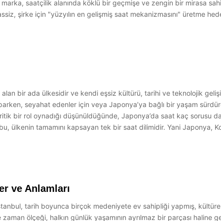
 marka, saatçilik alanında köklü bir geçmişe ve zengin bir mirasa sahipt
ssiz, şirke için "yüzyılın en gelişmiş saat mekanizmasını" üretme hedef
n bir ada ülkesidir ve kendi eşsiz kültürü, tarihi ve teknolojik gel
arken, seyahat edenler için veya Japonya’ya bağlı bir yaşam sürdüren 
tik bir rol oynadığı düşünüldüğünde, Japonya’da saat kaç sorusu daha
, ülkenin tamamını kapsayan tek bir saat dilimidir. Yani Japonya, K
er ve Anlamları
stanbul, tarih boyunca birçok medeniyete ev sahipliği yapmış, kültüre
ve zaman ölçeği, halkın günlük yaşamının ayrılmaz bir parçası haline g