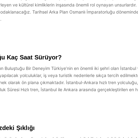
eyen ve kültürel kimliklerin inşasında önemli rol oynayan unsurlardır. 
ne odaklanacağız. Tarihsel Arka Plan Osmanlı İmparatorluğu dönemind
…
uğu Kaç Saat Sürüyor?
ın Buluştuğu Bir Deneyim Türkiye’nin en önemli iki şehri olan İstanbul
pılacak yolculuklar, iş veya turistik nedenlerle sıkça tercih edilmekted
 seçenek olarak ön plana çıkmaktadır. İstanbul-Ankara hızlı tren yolcu
uk Süresi Hızlı tren, İstanbul ile Ankara arasında gerçekleştirilen en h
deki Şıklığı