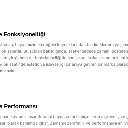
 Fonksiyonelliği
Zaman, hayatımızın en değerli kaynaklarından biridir. Modern yaşamın
bir sanattır. Bu açıdan bakıldığında, saatler sadece zamanı gösteren a
şıklığı hem de fonksiyonelliği ile öne çıkan, kullanıcıların beklentil
r saatinde estetik ve işlevselliği bir araya getiren bir marka olarak o
ımlarıyla…
ve Performansı
n kavramı, insanlık tarihi boyunca farklı biçimlerde algılanmış ve çe
seri olarak karşımıza çıkar. Zamanın zarafetini ve performansını en iy