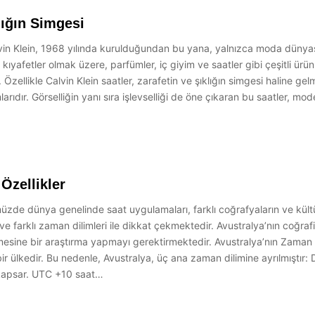
lığın Simgesi
Calvin Klein, 1968 yılında kurulduğundan bu yana, yalnızca moda düny
ıyafetler olmak üzere, parfümler, iç giyim ve saatler gibi çeşitli ürün 
 Özellikle Calvin Klein saatler, zarafetin ve şıklığın simgesi haline g
rımlarıdır. Görselliğin yanı sıra işlevselliği de öne çıkaran bu saatler
 Özellikler
müzde dünya genelinde saat uygulamaları, farklı coğrafyaların ve kültü
 ve farklı zaman dilimleri ile dikkat çekmektedir. Avustralya’nın coğraf
mesine bir araştırma yapmayı gerektirmektedir. Avustralya’nın Zaman 
bir ülkedir. Bu nedenle, Avustralya, üç ana zaman dilimine ayrılmıştı
 kapsar. UTC +10 saat…