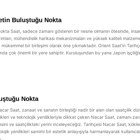
yetin Buluştuğu Nokta
Nokta Saat, sadece zamanı gösteren bir nesne olmanın ötesinde, insan
asarımları, mühendislik harikası mekanizmaları ve yüksek kaliteli malze
mükemmel bir birleşimi olarak öne çıkmaktadır. Orient Saat’in Tarihçesi
nda çok önemli bir yere sahiptir. Kuruluşundan bu yana Japon işçiliği
luştuğu Nokta
ar Saat, zanaat ve sanatın birleştiği nadir bir alan olan saatçilik 
çilikleri ve teknolojik yenilikleriyle dikkat çeken Nacar Saat, zamanı za
sini ve saatçilikteki yerini inceleyeceğiz. Tarihçesi Nacar Saat, kökle
ojik yenilikleri samimi bir estetik anlayışıyla harmanlayarak kullanıcıl
an…