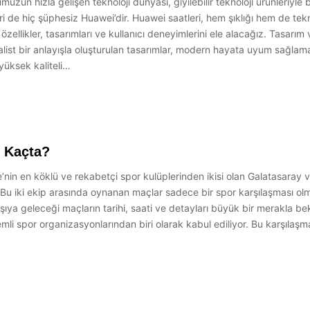
üzün hızla gelişen teknoloji dünyası, giyilebilir teknoloji ürünleriyle 
de hiç şüphesiz Huawei’dir. Huawei saatleri, hem şıklığı hem de teknik
likler, tasarımları ve kullanıcı deneyimlerini ele alacağız. Tasarım 
malist bir anlayışla oluşturulan tasarımlar, modern hayata uyum sağlama
 yüksek kaliteli…
 Kaçta?
nin en köklü ve rekabetçi spor kulüplerinden ikisi olan Galatasaray 
Bu iki ekip arasında oynanan maçlar sadece bir spor karşılaşması olma
rşıya geleceği maçların tarihi, saati ve detayları büyük bir merakla 
i spor organizasyonlarından biri olarak kabul ediliyor. Bu karşılaşmalar