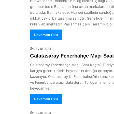
Huawei Saat: Teknolojinin Bileğinizdeki Şıklığı Günüm
getirmektedir. Bu alanda öne çıkan markalardan biri 
durumda. Bu makalede, Huawei saatlerin sunduğu özel
dikkat çekici bir tasarıma sahiptir. Genellikle mini
kullanılabilmektedir. Paslanmaz çelik, seramik gibi
Devamını Oku
9 Eylül 2024
Galatasaray Fenerbahçe Maçı Saat
Galatasaray Fenerbahçe Maçı: Saat Kaçta? Türkiye’
karşıya gelerek derbi heyecanını doruğa çıkarıyor. 
kazanıyor. Galatasaray ile Fenerbahçe’nin karşı ka
ve Fenerbahçe arasındaki derbi, Türkiye’nin en öneml
heyecan ve…
Devamını Oku
9 Eylül 2024