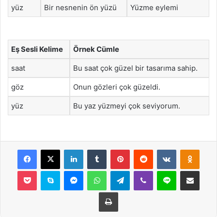
yüz
Bir nesnenin ön yüzü
Yüzme eylemi
Eş Sesli Kelime
Örnek Cümle
saat
Bu saat çok güzel bir tasarıma sahip.
göz
Onun gözleri çok güzeldi.
yüz
Bu yaz yüzmeyi çok seviyorum.
Facebook
X
LinkedIn
Tumblr
Pinterest
Reddit
VKontakte
Odnok
Pocket
Skype
Messenger
WhatsApp
Telegram
Viber
Line
E-Posta ile payla
Yazdır