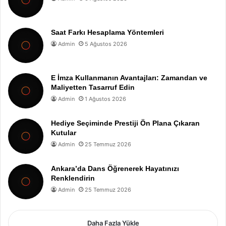
Saat Farkı Hesaplama Yöntemleri
Admin
5 Ağustos 2026
E İmza Kullanmanın Avantajları: Zamandan ve
Maliyetten Tasarruf Edin
Admin
1 Ağustos 2026
Hediye Seçiminde Prestiji Ön Plana Çıkaran
Kutular
Admin
25 Temmuz 2026
Ankara’da Dans Öğrenerek Hayatınızı
Renklendirin
Admin
25 Temmuz 2026
Daha Fazla Yükle