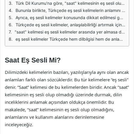
Türk Dil Kurumu'na göre, "saat" kelimesinin eş sesli olup olmadığına bakıldığında, yazılış ve anlam açısından bir farklılık olmadığı görülmektedir. Ancak bazı dilbilgisi kuralları ve fonetik kuralları, kelimenin farklı kullanımlarını etkileyebilir. Bu nedenle, "saat" kelimesinin eş sesli olup olmadığı, bağlamına bağlı olarak değişiklik gösterebilir.
Bununla birlikte, Türkçede eş sesli kelimelerin anlamını belirlemek için cümlenin yapısı ve kelimenin kullanıldığı yer büyük önem taşır. "Saat" kelimesi, bir cümlede zaman belirtirken, başka bir cümlede farklı bir anlam kazanabilir. Örneğin, "Saat üçte buluşalım" ifadesinde zaman anlamında kullanılırken, "Saatin pili bitmiş" ifadesinde ise bir nesne olarak değerlendirilir.
Ayrıca, eş sesli kelimeler konusunda dikkat edilmesi gereken bir diğer nokta, telaffuzun önemidir. "Saat" kelimesi, doğru telaffuz edildiğinde anlam karışıklığına sebep olmaz. Ancak bağlamdan bağımsız olarak kullanıldığında, dinleyici veya okuyucu için belirsizlik yaratabilir. Bu durum, dilin zenginliğini ve çeşitliliğini de ortaya koymaktadır.
Türkçede eş sesli kelimeler, anlaşılabilirliği artırmak için bağlamın önemini vurgulamaktadır. Öğrenme sürecinde, öğrencilerin eş sesli kelimeleri doğru bir şekilde anlamaları ve kullanmaları için pratik yapmaları gerekmektedir. Bu, dil becerilerini geliştirecek ve iletişimde daha etkili olmalarını sağlayacaktır.
"saat" kelimesi eş sesli kelimeler arasında yer almasa da, kullanım bağlamına göre anlam değişikliğine uğrayabilmektedir. Bu nedenle, dilin kurallarını ve yapısını anlamak, eş sesli kelimelerin doğru bir şekilde kullanılmasını sağlayacaktır. Türkçe, zengin bir dil olduğu için bu tür ince detaylara dikkat etmek önemlidir.
eş sesli kelimeler Türkçede hem dilbilgisi hem de anlam açısından önemli bir yer tutmaktadır. "Saat" kelimesinin eş sesli olup olmadığı, kullanım bağlamına bağlı olarak farklılık göstermektedir. Dolayısıyla, dilin inceliklerini anlamak ve doğru kullanmak, etkili bir iletişim için gereklidir.
Saat Eş Sesli Mi?
Dilimizdeki kelimelerin bazıları, yazılışlarıyla aynı olan ancak
anlamları farklı olan sözcüklerdir. Bu tür kelimelere “eş sesli”
denir. “Saat” kelimesi de bu kelimelerden biridir. Ancak “saat”
kelimesinin eş sesli olup olmadığı üzerinde durmak, dilin
inceliklerini anlamak açısından oldukça önemlidir. Bu
makalede, “saat” kelimesinin eş sesli olup olmadığını,
anlamlarını ve kullanım alanlarını derinlemesine
inceleyeceğiz.