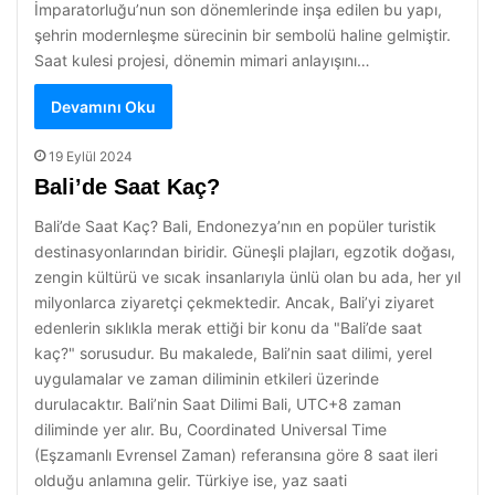
İmparatorluğu’nun son dönemlerinde inşa edilen bu yapı,
şehrin modernleşme sürecinin bir sembolü haline gelmiştir.
Saat kulesi projesi, dönemin mimari anlayışını…
Devamını Oku
19 Eylül 2024
Bali’de Saat Kaç?
Bali’de Saat Kaç? Bali, Endonezya’nın en popüler turistik
destinasyonlarından biridir. Güneşli plajları, egzotik doğası,
zengin kültürü ve sıcak insanlarıyla ünlü olan bu ada, her yıl
milyonlarca ziyaretçi çekmektedir. Ancak, Bali’yi ziyaret
edenlerin sıklıkla merak ettiği bir konu da "Bali’de saat
kaç?" sorusudur. Bu makalede, Bali’nin saat dilimi, yerel
uygulamalar ve zaman diliminin etkileri üzerinde
durulacaktır. Bali’nin Saat Dilimi Bali, UTC+8 zaman
diliminde yer alır. Bu, Coordinated Universal Time
(Eşzamanlı Evrensel Zaman) referansına göre 8 saat ileri
olduğu anlamına gelir. Türkiye ise, yaz saati