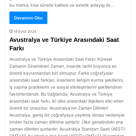
bu marka, kısa sürede kalitesi ve estetik anlayışı ile…
Devamını Oku
18 Eylül 2024
Avustralya ve Türkiye Arasındaki Saat
Farkı
Avustralya ve Türkiye Arasındaki Saat Farkı: Küresel
Zamanın Dinamikleri Zaman, insanlık tarihi boyunca en
önemli kavramlardan biri olmuştur. Farklı coğrafyalar
arasındaki saat farkları, insanların iletişim kurma şekillerini,
iş yapma pratiklerini ve sosyal etkileşimlerini şekillendiren
faktörlerdendir. Bu bağlamda, Avustralya ve Türkiye
arasındaki saat farkı, iki ülke arasındaki ilişkilere etki eden
önemli bir unsurdur. Avustralya’nın Zaman Dilimleri
Avustralya, geniş bir coğrafyaya yayılmış olması nedeniyle
birden fazla zaman dilimine sahiptir. Ülke genelindeki ana
zaman dilimleri şunlardır: Avustralya Standart Saati (AEST):
GMT+10 Avustralya Yaz Saati (AEDT): GMT+11 (Kasım’dan